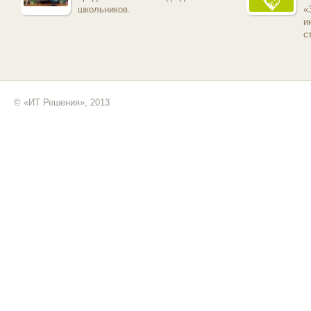
школьников.
«
и
с
© «ИТ Решения», 2013