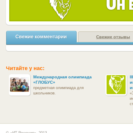
Свежие комментарии
Свежие отзывы
Читайте у нас:
Международная олимпиада
I
«ГЛОБУС»
и
и
предметная олимпиада для
школьников.
«
и
с
© «ИТ Решения», 2013