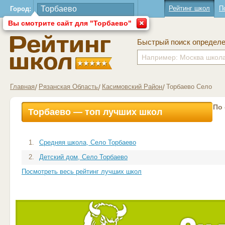
Рейтинг школ
П
Город:
Вы смотрите сайт для "Торбаево"
Быстрый поиск определ
Главная
Рязанская Область
Касимовский Район
Торбаево Село
По
Торбаево — топ лучших школ
1.
Средняя школа, Село Торбаево
2.
Детский дом, Село Торбаево
Посмотреть весь рейтинг лучших школ