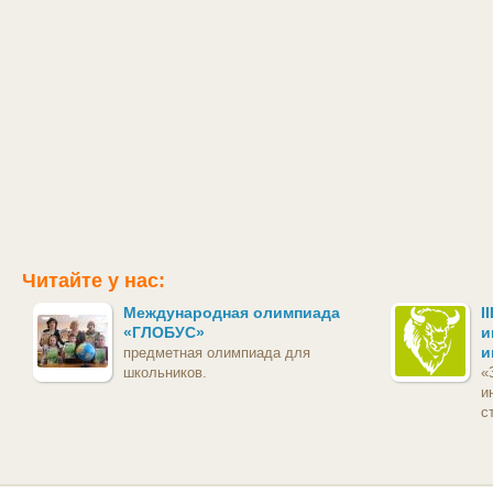
Читайте у нас:
Международная олимпиада
I
«ГЛОБУС»
и
и
предметная олимпиада для
школьников.
«
и
с