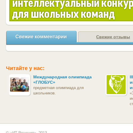
Свежие комментарии
Свежие отзывы
Читайте у нас:
Международная олимпиада
I
«ГЛОБУС»
и
и
предметная олимпиада для
школьников.
«
и
с
© «ИТ Решения», 2013