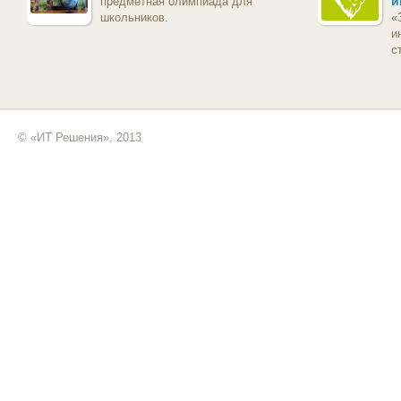
и
предметная олимпиада для
школьников.
«
и
с
© «ИТ Решения», 2013