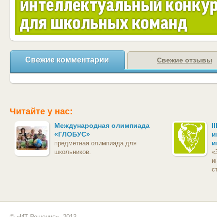
Свежие комментарии
Свежие отзывы
Читайте у нас:
Международная олимпиада
I
«ГЛОБУС»
и
и
предметная олимпиада для
школьников.
«
и
с
© «ИТ Решения», 2013