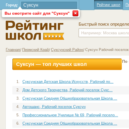
Рейтинг школ
П
Город:
Вы смотрите сайт для "Суксун"
Быстрый поиск определ
Главная
Пермский Край
Суксунский Район
Суксун Рабочий поселок
По
Суксун — топ лучших школ
1.
Суксунская Детская Школа Искусств, Рабочий по...
2.
Дом Детского Творчества, Рабочий поселок Сукс...
3.
Суксунская Средняя Общеобразовательная Школа ...
4.
Автошанс, Рабочий поселок Суксун
5.
Профессиональное Училище № 69, Рабочий посело...
6.
Суксунская Средняя Общеобразовательная Школа ...