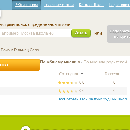
Рейтинг школ
Полезные статьи
Каталог Школ
Подготовка
ыстрый поиск определенной школы:
Подобрат
Искать
или
по крит
 Район
Гельмец Село
По общему мнению
/
По мнению родителей
кол
Ср. оценка
Голосов
0.0
0
0.0
0
Посмотреть весь рейтинг худших школ