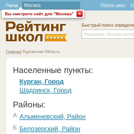
Рейтинг школ
П
Город:
Вы смотрите сайт для "Москва"
Быстрый поиск определ
Главная
Курганская Область
Населенные пункты:
Курган, Город
Шадринск, Город
Районы:
А
Альменевский, Район
Б
Белозерский, Район