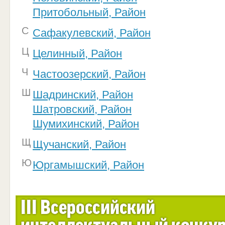
Притобольный, Район
С
Сафакулевский, Район
Ц
Целинный, Район
Ч
Частоозерский, Район
Ш
Шадринский, Район
Шатровский, Район
Шумихинский, Район
Щ
Щучанский, Район
Ю
Юргамышский, Район