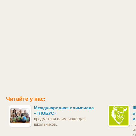
Читайте у нас:
Международная олимпиада
I
«ГЛОБУС»
и
и
предметная олимпиада для
школьников.
«
и
с