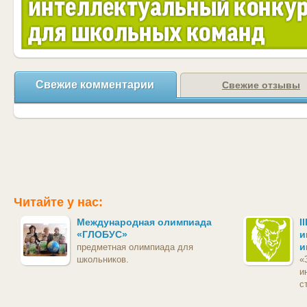
Свежие комментарии
Свежие отзывы
Читайте у нас:
Международная олимпиада
I
«ГЛОБУС»
и
и
предметная олимпиада для
школьников.
«
и
с