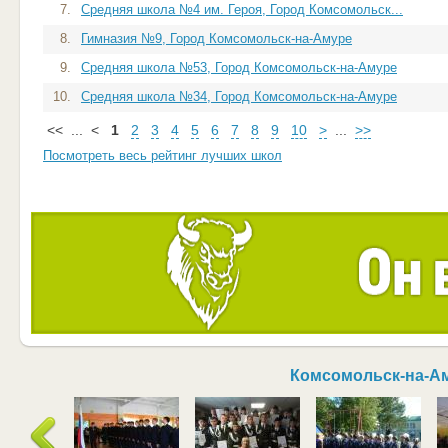
7.
Средняя школа №4 им. Героя, Город Комсомольск...
8.
Гимназия №9, Город Комсомольск-на-Амуре
9.
Средняя школа №53, Город Комсомольск-на-Амуре
10.
Средняя школа №34, Город Комсомольск-на-Амуре
<<
...
<
1
2
3
4
5
6
7
8
9
10
>
...
>>
Посмотреть весь рейтинг лучших школ
Комсомольск-на-А