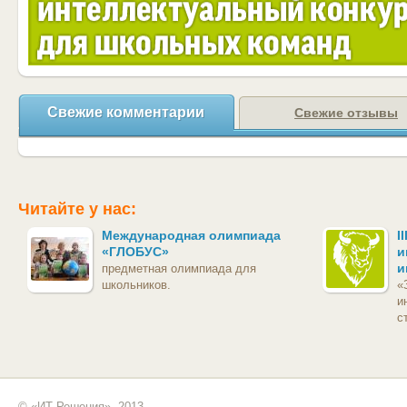
Свежие комментарии
Свежие отзывы
Читайте у нас:
Международная олимпиада
I
«ГЛОБУС»
и
и
предметная олимпиада для
школьников.
«
и
с
© «ИТ Решения», 2013