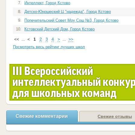
7.
Интеллект, Город Кстово
8.
Детско-Юношеский Ц "надежда", Город Кстово
9.
Попечительский Совет Моу Сош №3, Город Кстово
10.
Кстовский Детский Дом, Город Кстово
<<
...
<
1
2
3
4
>
...
>>
Посмотреть весь рейтинг лучших школ
Свежие комментарии
Свежие отзывы