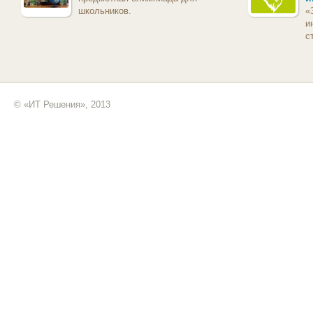
школьников.
«
и
с
© «ИТ Решения», 2013