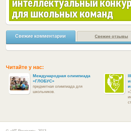
Свежие комментарии
Свежие отзывы
Читайте у нас:
Международная олимпиада
I
«ГЛОБУС»
и
и
предметная олимпиада для
школьников.
«
и
с
© «ИТ Решения», 2013