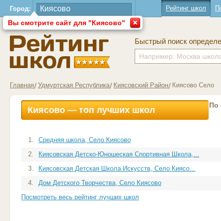
Рейтинг школ
П
Город:
Вы смотрите сайт для "Киясово"
Быстрый поиск определ
Главная
Удмуртская Республика
Киясовский Район
Киясово Село
По
Киясово — топ лучших школ
1.
Средняя школа, Село Киясово
2.
Киясовская Детско-Юношеская Спортивная Школа,...
3.
Киясовская Детская Школа Искусств, Село Киясо...
4.
Дом Детского Творчества, Село Киясово
Посмотреть весь рейтинг лучших школ