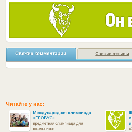
Свежие комментарии
Свежие отзывы
Читайте у нас:
Международная олимпиада
I
«ГЛОБУС»
и
и
предметная олимпиада для
школьников.
«