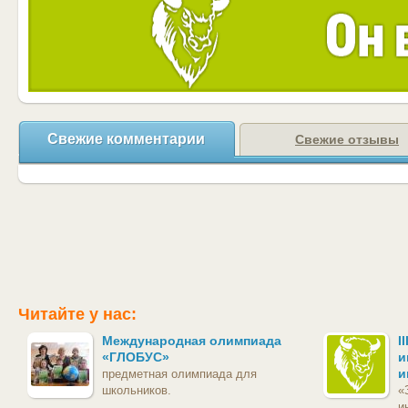
Свежие комментарии
Свежие отзывы
Читайте у нас:
Международная олимпиада
I
«ГЛОБУС»
и
и
предметная олимпиада для
школьников.
«
и