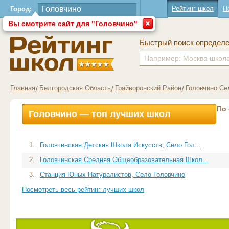
Рейтинг школ
П
Город:
Вы смотрите сайт для "Головчино"
Быстрый поиск определ
Главная
Белгородская Область
Грайворонский Район
Головчино Се
По
Головчино — топ лучших школ
1.
Головчинская Детская Школа Искусств, Село Гол...
2.
Головчинская Средняя Общеобразовательная Школ...
3.
Станция Юных Натуралистов, Село Головчино
Посмотреть весь рейтинг лучших школ