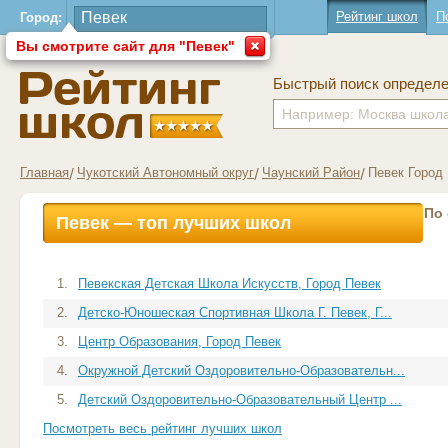
Рейтинг школ
П
Город:
Вы смотрите сайт для "Певек"
Быстрый поиск определ
Главная
Чукотский Автономный округ
Чаунский Район
Певек Город
По
Певек — топ лучших школ
1.
Певекская Детская Школа Искусств, Город Певек
2.
Детско-Юношеская Спортивная Школа Г. Певек, Г...
3.
Центр Образования, Город Певек
4.
Окружной Детский Оздоровительно-Образовательн...
5.
Детский Оздоровительно-Образовательный Центр ...
Посмотреть весь рейтинг лучших школ