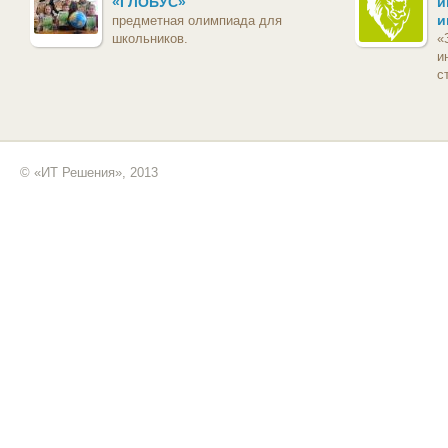
«ГЛОБУС»
и
и
предметная олимпиада для
школьников.
«
и
с
© «ИТ Решения», 2013