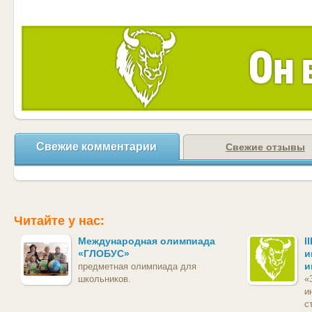
Свежие комментарии
Свежие отзывы
Читайте у нас:
Международная олимпиада
I
«ГЛОБУС»
и
и
предметная олимпиада для
школьников.
«
и
с