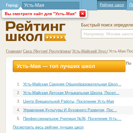
Рейтинг школ
П
Город:
Вы смотрите сайт для "Усть-Мая"
Быстрый поиск определ
Главная
Саха /Якутия/ Республика
Усть-Майский Улус
Усть-Мая По
По
Усть-Мая — топ лучших школ
1.
Усть-Майская Средняя Общеобразовательная Школ...
2.
Усть-Майская Детская Музыкальная Школа, Посел...
3.
Центр Внешкольной Работы, Поселение Усть-Мая
4.
Управление Культуры И Духовного Развития, Пос...
5.
Профессиональное Училище №36, Поселение Усть-...
Посмотреть весь рейтинг лучших школ