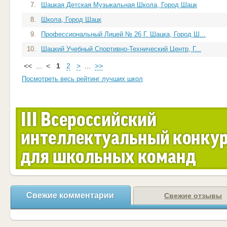
7.
Шацкая Детская Музыкальная Школа, Город Шацк
8.
Школа, Город Шацк
9.
Профессиональный Лицей № 26 Г. Шацка, Город Ш...
10.
Шацкий Учебный Спортивно-Технический Центр, Г...
<<
...
<
1
2
>
...
>>
Посмотреть весь рейтинг лучших школ
Свежие комментарии
Свежие отзывы