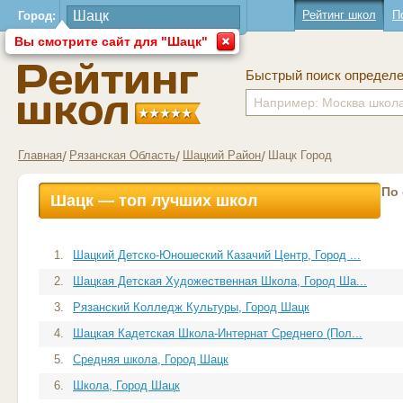
Рейтинг школ
П
Город:
Вы смотрите сайт для "Шацк"
Быстрый поиск определ
Главная
Рязанская Область
Шацкий Район
Шацк Город
По
Шацк — топ лучших школ
1.
Шацкий Детско-Юношеский Казачий Центр, Город ...
2.
Шацкая Детская Художественная Школа, Город Ша...
3.
Рязанский Колледж Культуры, Город Шацк
4.
Шацкая Кадетская Школа-Интернат Среднего (Пол...
5.
Средняя школа, Город Шацк
6.
Школа, Город Шацк