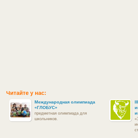
Читайте у нас:
Международная олимпиада
I
«ГЛОБУС»
и
и
предметная олимпиада для
школьников.
«
и
с