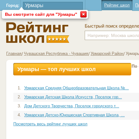
Рейтинг школ
П
Город:
Вы смотрите сайт для "Урмары"
Быстрый поиск определ
Главная
Чувашская Республика - Чувашия
Урмарский Район
Урмары
По
Урмары — топ лучших школ
1.
Урмарская Средняя Общеобразовательная Школа №...
2.
Урмарская Детская Школа Искусств, Поселок гор...
3.
Дом Детского Творчества, Поселок городского т...
4.
Урмарская Детско-Юношеская Спортивная Школа, ...
Посмотреть весь рейтинг лучших школ