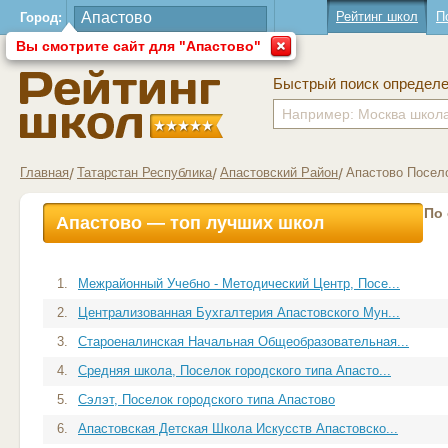
Рейтинг школ
П
Город:
Вы смотрите сайт для "Апастово"
Быстрый поиск определ
Главная
Татарстан Республика
Апастовский Район
Апастово Посело
По
Апастово — топ лучших школ
1.
Межрайонный Учебно - Методический Центр, Посе...
2.
Централизованная Бухгалтерия Апастовского Мун...
3.
Староеналинская Начальная Общеобразовательная...
4.
Средняя школа, Поселок городского типа Апасто...
5.
Сэлэт, Поселок городского типа Апастово
6.
Апастовская Детская Школа Искусств Апастовско...