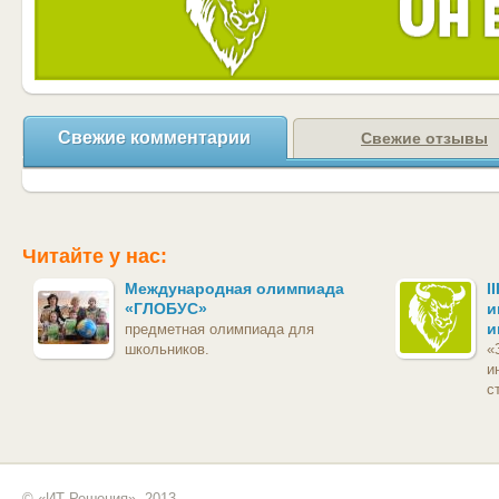
Свежие комментарии
Свежие отзывы
Читайте у нас:
Международная олимпиада
I
«ГЛОБУС»
и
и
предметная олимпиада для
школьников.
«
и
с
© «ИТ Решения», 2013