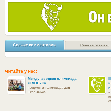
Свежие комментарии
Свежие отзывы
Читайте у нас:
Международная олимпиада
I
«ГЛОБУС»
и
и
предметная олимпиада для
школьников.
«
и
с