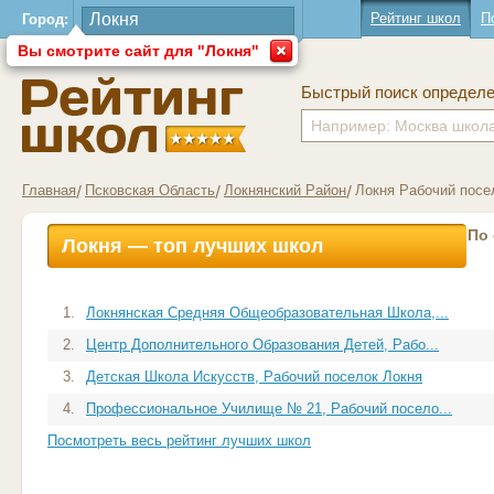
Рейтинг школ
П
Город:
Вы смотрите сайт для "Локня"
Быстрый поиск определ
Главная
Псковская Область
Локнянский Район
Локня Рабочий посе
По
Локня — топ лучших школ
1.
Локнянская Средняя Общеобразовательная Школа,...
2.
Центр Дополнительного Образования Детей, Рабо...
3.
Детская Школа Искусств, Рабочий поселок Локня
4.
Профессиональное Училище № 21, Рабочий посело...
Посмотреть весь рейтинг лучших школ