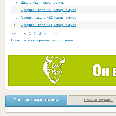
7.
Школа №14, Город Темрюк
8.
Средняя школа №1, Город Темрюк
9.
Средняя школа №2, Город Темрюк
10.
Средняя школа №3, Город Темрюк
<<
...
<
1
2
3
>
...
>>
Посмотреть весь рейтинг лучших школ
Свежие комментарии
Свежие отзывы