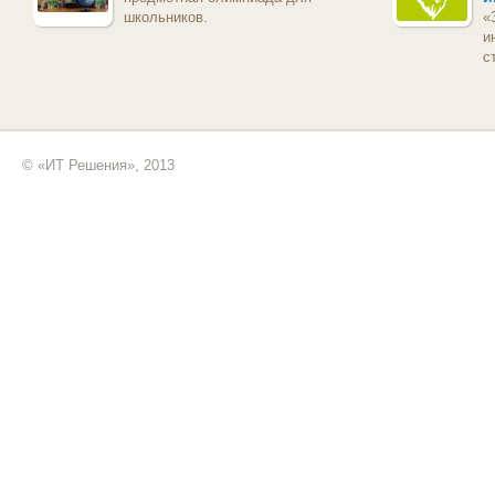
школьников.
«
и
с
© «ИТ Решения», 2013