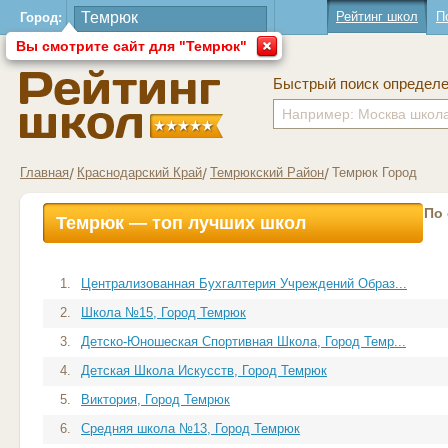
Рейтинг школ
П
Город:
Вы смотрите сайт для "Темрюк"
Быстрый поиск определ
Главная
Краснодарский Край
Темрюкский Район
Темрюк Город
По
Темрюк — топ лучших школ
1.
Централизованная Бухгалтерия Учреждений Образ...
2.
Школа №15, Город Темрюк
3.
Детско-Юношеская Спортивная Школа, Город Темр...
4.
Детская Школа Искусств, Город Темрюк
5.
Виктория, Город Темрюк
6.
Средняя школа №13, Город Темрюк