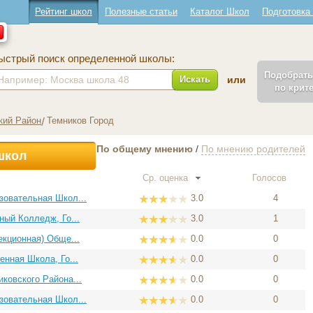
Рейтинг школ
Полезные статьи
Каталог Школ
Подготовка
ыстрый поиск определенной школы:
Подобрат
Искать
или
по крит
кий Район
Темников Город
По общему мнению
/
По мнению родителей
школ
Ср. оценка
Голосов
овательная Школ...
3.0
4
ый Колледж, Го...
3.0
1
кционная) Обще...
0.0
0
нная Школа, Го...
0.0
0
ковского Района...
0.0
0
овательная Школ...
0.0
0