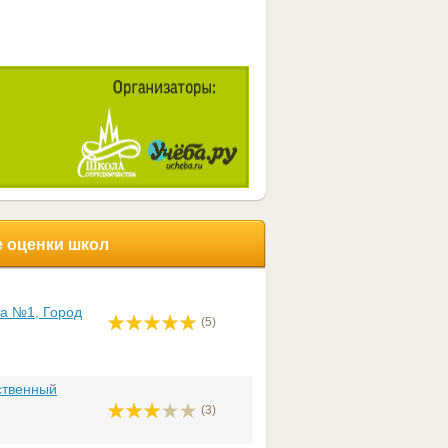
 оценки школ
а №1, Город
(5)
ственный
(3)