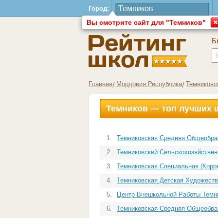
Город:
Вы смотрите сайт для "Темников"
Б
Главная
Мордовия Республика
Темниковс
Темников — топ лучших 
1.
Темниковская Средняя Общеобраз
2.
Темниковский Сельскохозяйственн
3.
Темниковская Специальная (Корре
4.
Темниковская Детская Художестве
5.
Центр Внешкольной Работы Темни
6.
Темниковская Средняя Общеобраз