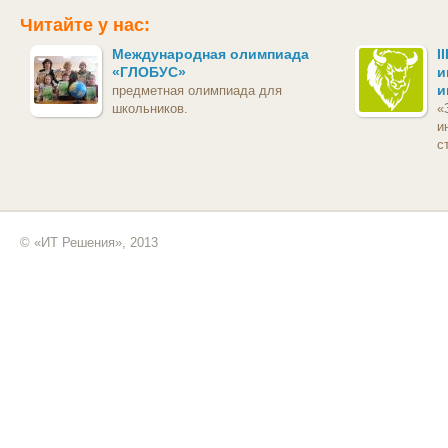
Читайте у нас:
Международная олимпиада
I
«ГЛОБУС»
и
и
предметная олимпиада для
школьников.
«
и
с
© «ИТ Решения», 2013