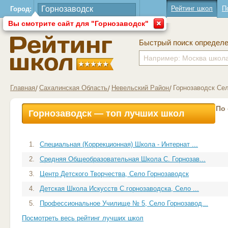
Рейтинг школ
П
Город:
Вы смотрите сайт для "Горнозаводск"
Быстрый поиск определ
Главная
Сахалинская Область
Невельский Район
Горнозаводск Се
По
Горнозаводск — топ лучших школ
1.
Специальная (Коррекционная) Школа - Интернат ...
2.
Средняя Общеобразовательная Школа С. Горнозав...
3.
Центр Детского Творчества, Село Горнозаводск
4.
Детская Школа Искусств С.горнозаводска, Село ...
5.
Профессиональное Училище № 5, Село Горнозавод...
Посмотреть весь рейтинг лучших школ