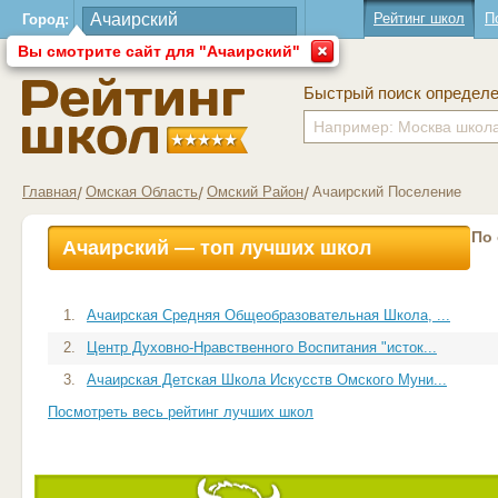
Рейтинг школ
П
Город:
Вы смотрите сайт для "Ачаирский"
Быстрый поиск определ
Главная
Омская Область
Омский Район
Ачаирский Поселение
По
Ачаирский — топ лучших школ
1.
Ачаирская Средняя Общеобразовательная Школа, ...
2.
Центр Духовно-Нравственного Воспитания "исток...
3.
Ачаирская Детская Школа Искусств Омского Муни...
Посмотреть весь рейтинг лучших школ