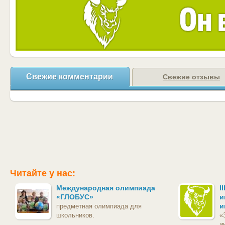
Свежие комментарии
Свежие отзывы
Читайте у нас:
Международная олимпиада
I
«ГЛОБУС»
и
и
предметная олимпиада для
школьников.
«
и