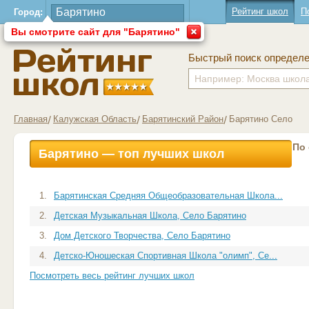
Рейтинг школ
П
Город:
Вы смотрите сайт для "Барятино"
Быстрый поиск определ
Главная
Калужская Область
Барятинский Район
Барятино Село
По
Барятино — топ лучших школ
1.
Барятинская Средняя Общеобразовательная Школа...
2.
Детская Музыкальная Школа, Село Барятино
3.
Дом Детского Творчества, Село Барятино
4.
Детско-Юношеская Спортивная Школа "олимп", Се...
Посмотреть весь рейтинг лучших школ