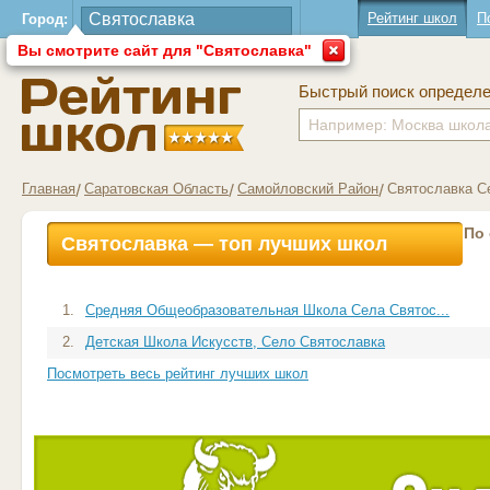
Рейтинг школ
П
Город:
Вы смотрите сайт для "Святославка"
Быстрый поиск определ
Главная
Саратовская Область
Самойловский Район
Святославка С
По
Святославка — топ лучших школ
1.
Средняя Общеобразовательная Школа Села Святос...
2.
Детская Школа Искусств, Село Святославка
Посмотреть весь рейтинг лучших школ