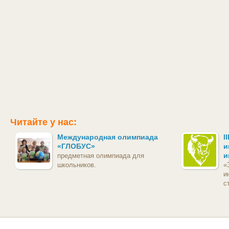
Читайте у нас:
Международная олимпиада
I
«ГЛОБУС»
и
и
предметная олимпиада для
школьников.
«
и
с