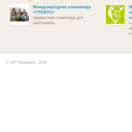
Международная олимпиада
I
«ГЛОБУС»
и
и
предметная олимпиада для
школьников.
«
и
с
© «ИТ Решения», 2013