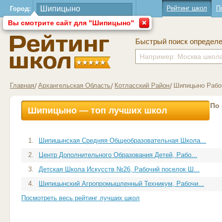
Рейтинг школ
П
Город:
Вы смотрите сайт для "Шипицыно"
Быстрый поиск определ
Главная
Архангельская Область
Котласский Район
Шипицыно Рабо
По
Шипицыно — топ лучших школ
1.
Шипицынская Средняя Общеобразовательная Школа...
2.
Центр Дополнительного Образования Детей, Рабо...
3.
Детская Школа Искусств №26, Рабочий поселок Ш...
4.
Шипицынский Агропромышленный Техникум, Рабочи...
Посмотреть весь рейтинг лучших школ