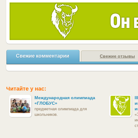
Свежие комментарии
Свежие отзывы
Читайте у нас:
Международная олимпиада
I
«ГЛОБУС»
и
и
предметная олимпиада для
школьников.
«
и
с